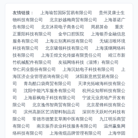
友情链接：
上海瑜皙国际贸易有限公司
贵州灵康士生
物科技有限公司
北京妙越梅商贸有限公司
上海基诺广
告有限公司
北京沐荷电子商务公司
周易算命
重庆
正重阳科技有限公司
金华口腔医院
上海银乔金融信息
服务有限公司
上海云别离科技有限公司
无锡洁唯环境
科技有限公司
北京啸领科技有限公司
上海溪继网络科
技有限公司
上海壬煌文化传媒有限责任公司
靖江市新
竹机械配件有限公司
友福网络科技（淄博）有限公司
华仁药业股份有限公司
上海沉姑电子科技有限公司
上
海匡济企业管理咨询有限公司
沭阳新意然贸易有限公
司
青岛酷口袋商贸有限公司
天津光拓峻海科技有限公
司
沈阳中能汽车服务有限公司
杭州众知帮科技有限公
司
上海薪枫电子科技有限公司
宁波元业房地产开发有
限公司
北京逸伟智商贸有限公司
北京星锋科技有限公
司
滨州高新区艺消塑料制品店
深圳市天跃时代科技有
限公司
常德市德繁玄草阁中医有限公司
九江明乐商贸
有限公司
南京振乔农业科技服务有限公司
温州赢集网
络科技有限公司
上海侑焜品牌管理有限公司
上海华固